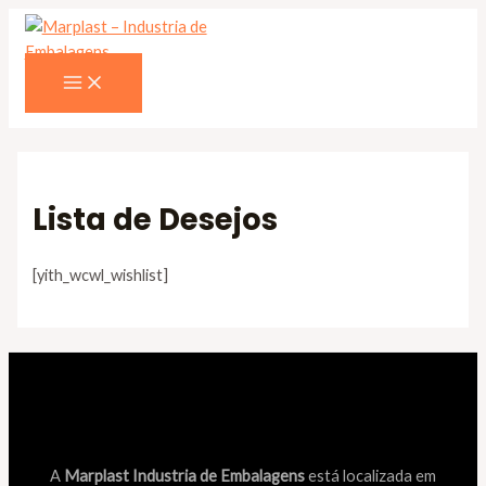
Ir
para
o
MAIN
MENU
conteúdo
Lista de Desejos
[yith_wcwl_wishlist]
A
Marplast Industria de Embalagens
está localizada em